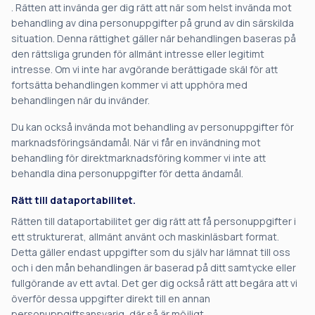
. Rätten att invända ger dig rätt att när som helst invända mot
behandling av dina personuppgifter på grund av din särskilda
situation. Denna rättighet gäller när behandlingen baseras på
den rättsliga grunden för allmänt intresse eller legitimt
intresse. Om vi inte har avgörande berättigade skäl för att
fortsätta behandlingen kommer vi att upphöra med
behandlingen när du invänder.
Du kan också invända mot behandling av personuppgifter för
marknadsföringsändamål. När vi får en invändning mot
behandling för direktmarknadsföring kommer vi inte att
behandla dina personuppgifter för detta ändamål.
Rätt till dataportabilitet.
Rätten till dataportabilitet ger dig rätt att få personuppgifter i
ett strukturerat, allmänt använt och maskinläsbart format.
Detta gäller endast uppgifter som du själv har lämnat till oss
och i den mån behandlingen är baserad på ditt samtycke eller
fullgörande av ett avtal. Det ger dig också rätt att begära att vi
överför dessa uppgifter direkt till en annan
personuppgiftsansvarig, där så är möjligt.