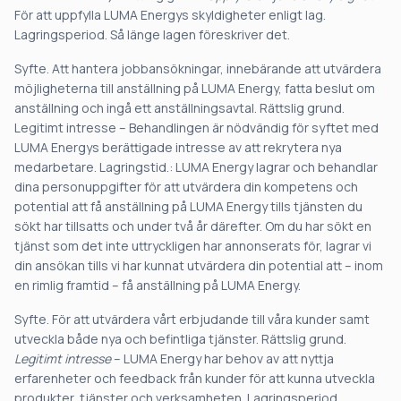
För att uppfylla LUMA Energys skyldigheter enligt lag.
Lagringsperiod. Så länge lagen föreskriver det.
Syfte. Att hantera jobbansökningar, innebärande att utvärdera
möjligheterna till anställning på LUMA Energy, fatta beslut om
anställning och ingå ett anställningsavtal. Rättslig grund.
Legitimt intresse – Behandlingen är nödvändig för syftet med
LUMA Energys berättigade intresse av att rekrytera nya
medarbetare. Lagringstid.: LUMA Energy lagrar och behandlar
dina personuppgifter för att utvärdera din kompetens och
potential att få anställning på LUMA Energy tills tjänsten du
sökt har tillsatts och under två år därefter. Om du har sökt en
tjänst som det inte uttryckligen har annonserats för, lagrar vi
din ansökan tills vi har kunnat utvärdera din potential att – inom
en rimlig framtid – få anställning på LUMA Energy.
Syfte. För att utvärdera vårt erbjudande till våra kunder samt
utveckla både nya och befintliga tjänster. Rättslig grund.
Legitimt intresse
– LUMA Energy har behov av att nyttja
erfarenheter och feedback från kunder för att kunna utveckla
produkter, tjänster och verksamheten. Lagringsperiod.