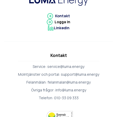
Gå till Luma Energy
Kontakt
Logga in
LinkedIn
Gå till LinkedIn
Kontakt
Service:
service@luma.energy
Molntjänster och portal:
support@luma.energy
Felanmälan:
felanmalan@luma.energy
Övriga frågor:
info@luma.energy
Telefon:
010-33 09 333