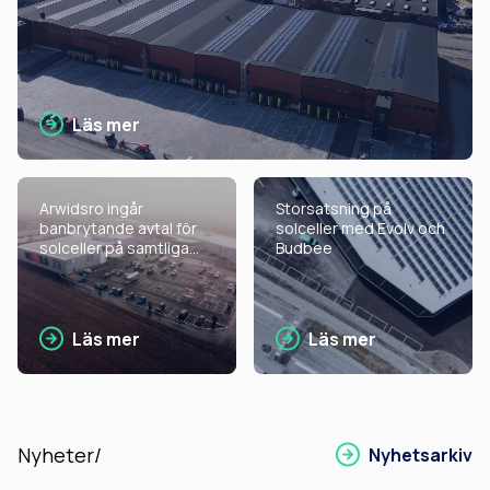
Läs mer
Arwidsro ingår
Storsatsning på
banbrytande avtal för
solceller med Evolv och
solceller på samtliga
Budbee
fastigheter
Läs mer
Läs mer
Nyheter/
Nyhetsarkiv