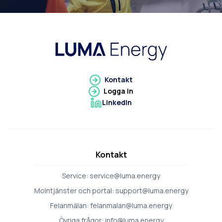
Gå till Luma Energy
Kontakt
Logga in
LinkedIn
Gå till LinkedIn
Kontakt
Service:
service@luma.energy
Molntjänster och portal:
support@luma.energy
Felanmälan:
felanmalan@luma.energy
Övriga frågor:
info@luma.energy