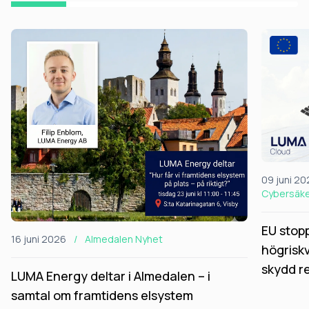
09 juni 2
Cybersäk
EU stopp
16 juni 2026
/
Almedalen
Nyhet
högrisk
skydd r
LUMA Energy deltar i Almedalen – i
samtal om framtidens elsystem