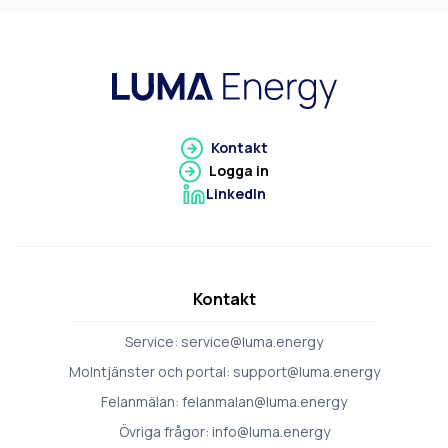
Gå till Luma Energy
Kontakt
Logga in
LinkedIn
Gå till LinkedIn
Kontakt
Service:
service@luma.energy
Molntjänster och portal:
support@luma.energy
Felanmälan:
felanmalan@luma.energy
Övriga frågor:
info@luma.energy